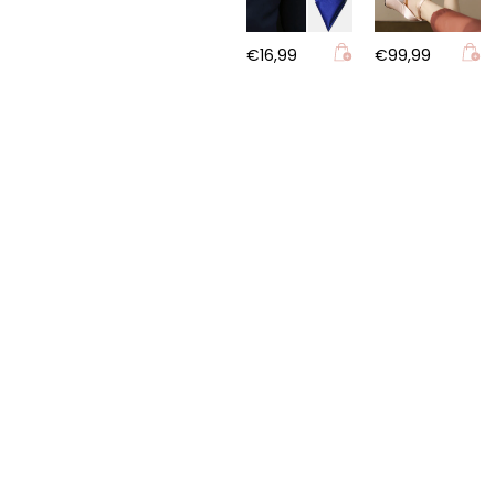
89,99
€26,90
€16,99
€99,99