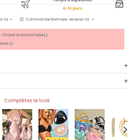
4-10 jours
ez-la
-
Commande Normale: recevez-la
-
Choisir la bonne taille
jours
Complétez le look