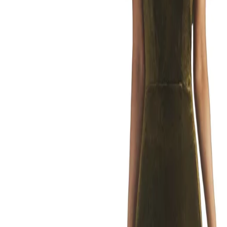
€19,99
€29,99
€25,90
€