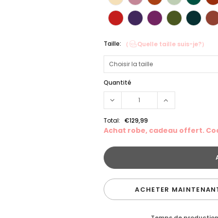
Taille:
（
Quelle taille suis-je?）
Quantité
Total:
€129,99
Achat robe, cadeau offert. C
ACHETER MAINTENAN
Temps de productio